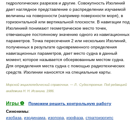
гидрологических разрезов и другие. Совокупность Изолиний
дает наглядное представление о распределении изучаемой
величины на поверхности (например поверхности моря), в
горизонтальной или вертикальной плоскости. В навигации под
Изолинией понимают геометрическое место точек,
отвечающее постоянному значению одного из навигационных
параметров. Точка пересечения 2 или нескольких Изолиний,
полученных в результате одновременного определения
навигационных параметров, дает место судна в данный
момент, которое называется обсервованным местом судна.
Для определения места судна с помощью радиотехических
средств. Изолинии наносятся на специальные карты.
Морской энциклопедический справочник. — Л.: Судостроение
.
Под редакцией
академика Н. Н. Исанина
.
1986
.
Игры ⚽
Поможем решить контрольную работу
Синонимы
:
изобаза
,
изодинама
,
изопора
,
изофаза
,
стратоизогипс