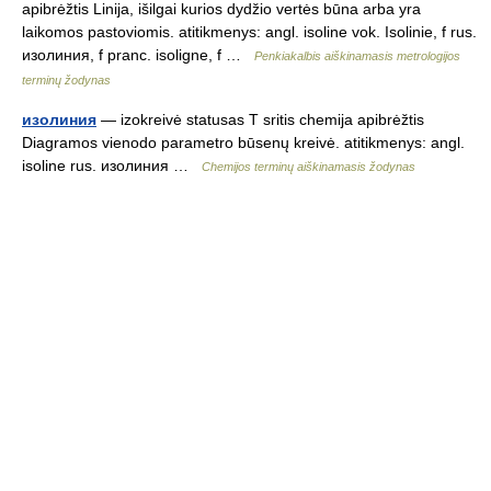
apibrėžtis Linija, išilgai kurios dydžio vertės būna arba yra
laikomos pastoviomis. atitikmenys: angl. isoline vok. Isolinie, f rus.
изолиния, f pranc. isoligne, f …
Penkiakalbis aiškinamasis metrologijos
terminų žodynas
изолиния
— izokreivė statusas T sritis chemija apibrėžtis
Diagramos vienodo parametro būsenų kreivė. atitikmenys: angl.
isoline rus. изолиния …
Chemijos terminų aiškinamasis žodynas