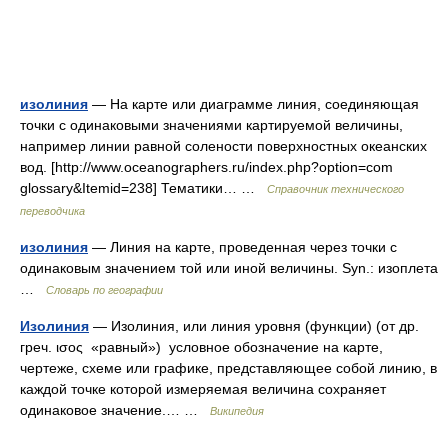
изолиния
— На карте или диаграмме линия, соединяющая
точки с одинаковыми значениями картируемой величины,
например линии равной солености поверхностных океанских
вод. [http://www.oceanographers.ru/index.php?option=com
glossary&Itemid=238] Тематики… …
Справочник технического
переводчика
изолиния
— Линия на карте, проведенная через точки с
одинаковым значением той или иной величины. Syn.: изоплета
…
Словарь по географии
Изолиния
— Изолиния, или линия уровня (функции) (от др.
греч. ισος «равный») условное обозначение на карте,
чертеже, схеме или графике, представляющее собой линию, в
каждой точке которой измеряемая величина сохраняет
одинаковое значение.… …
Википедия