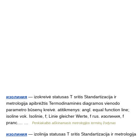
изолиния
— izokreivė statusas T sritis Standartizacija ir
metrologija apibrėžtis Termodinaminės diagramos vienodo
parametro būsenų kreivė. atitikmenys: angl. equal function line;
isoline vok. Isolinie, f; Linie gleicher Werte, f rus. изолиния, f
pranc.… …
Penkiakalbis aiškinamasis metrologijos terminų žodynas
изолиния
— izolinija statusas T sritis Standartizacija ir metrologija