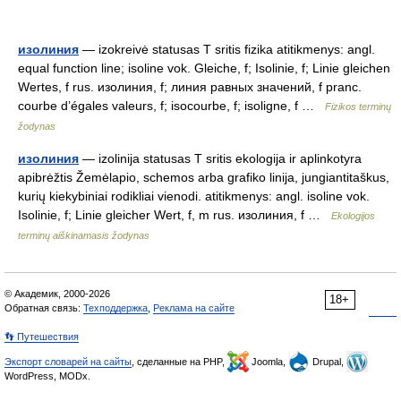
изолиния
— izokreivė statusas T sritis fizika atitikmenys: angl.
equal function line; isoline vok. Gleiche, f; Isolinie, f; Linie gleichen
Wertes, f rus. изолиния, f; линия равных значений, f pranc.
courbe d’égales valeurs, f; isocourbe, f; isoligne, f …
Fizikos terminų
žodynas
изолиния
— izolinija statusas T sritis ekologija ir aplinkotyra
apibrėžtis Žemėlapio, schemos arba grafiko linija, jungiantitaškus,
kurių kiekybiniai rodikliai vienodi. atitikmenys: angl. isoline vok.
Isolinie, f; Linie gleicher Wert, f, m rus. изолиния, f …
Ekologijos
terminų aiškinamasis žodynas
© Академик, 2000-2026
18+
Обратная связь:
Техподдержка
,
Реклама на сайте
👣 Путешествия
Экспорт словарей на сайты
, сделанные на PHP,
Joomla,
Drupal,
WordPress, MODx.