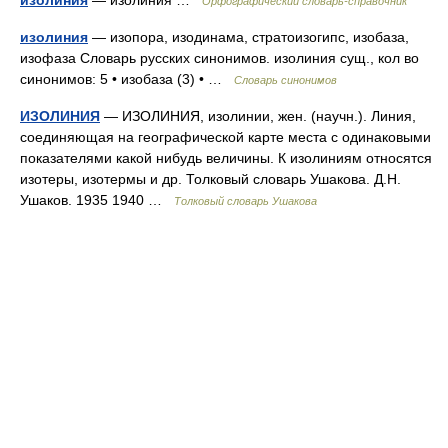
изолиния
— изолиния …
Орфографический словарь-справочник
изолиния
— изопора, изодинама, стратоизогипс, изобаза,
изофаза Словарь русских синонимов. изолиния сущ., кол во
синонимов: 5 • изобаза (3) • …
Словарь синонимов
ИЗОЛИНИЯ
— ИЗОЛИНИЯ, изолинии, жен. (научн.). Линия,
соединяющая на географической карте места с одинаковыми
показателями какой нибудь величины. К изолиниям относятся
изотеры, изотермы и др. Толковый словарь Ушакова. Д.Н.
Ушаков. 1935 1940 …
Толковый словарь Ушакова